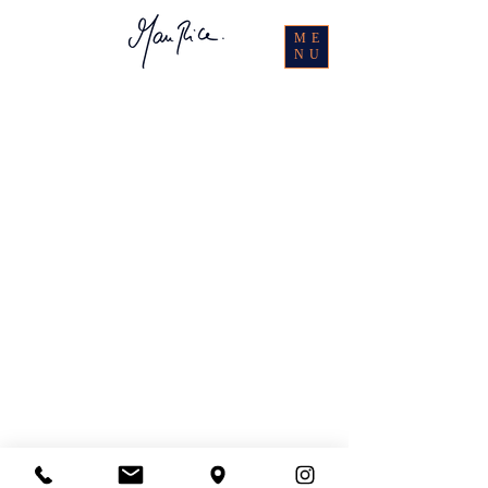
ME
NU